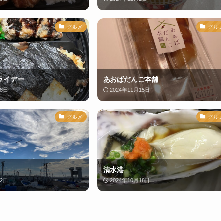
グルメ
グル
ライデー
あおばだんご本舗
18日
2024年11月15日
グルメ
グル
清水港
22日
2024年10月18日