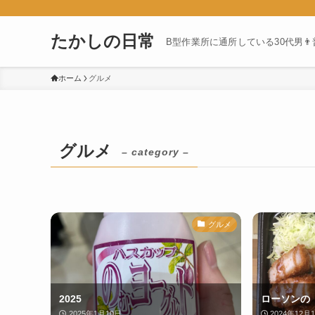
たかしの日常
B型作業所に通所している30代男
ホーム
グルメ
グルメ
– category –
グルメ
2025
ローソンの
2025年1月10日
2024年12月