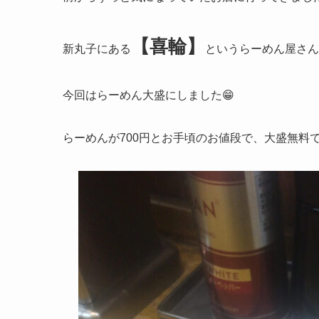
【喜輪】
新丸子にある
というらーめん屋さん
今回はらーめん大盛にしました😁
らーめんが700円とお手頃のお値段で、大盛無料で