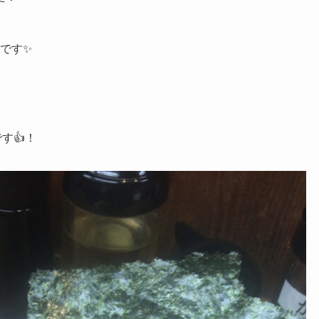
です✨
す👍！